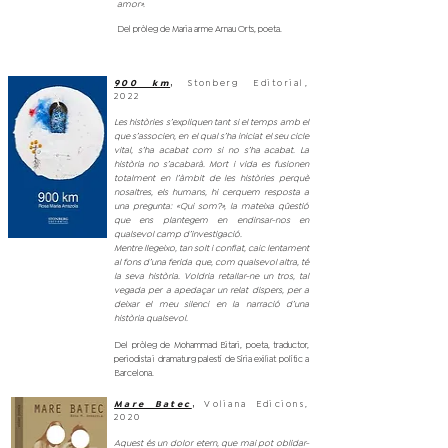
amor».
Del pròleg de Maria arme Arnau Orts, poeta.
900 km
Stonberg Editorial,
,
2022
Les històries s’expliquen tant si el temps amb el
que s’associen, en el qual s’ha iniciat el seu cicle
vital, s’ha acabat com si no s’ha acabat. La
història no s’acabarà. Mort i vida es fusionen
totalment en l’àmbit de les històries perquè
nosaltres, els humans, hi cerquem resposta a
una pregunta: «Qui som?», la mateixa qüestió
que ens plantegem en endinsar-nos en
qualsevol camp d’investigació.
Mentre llegeixo, tan solt i confiat, caic lentament
al fons d’una ferida que, com qualsevol altra, té
la seva història. Voldria retallar-ne un tros, tal
vegada per a apedaçar un relat dispers, per a
deixar el meu silenci en la narració d’una
història qualsevol.
Del pròleg de Mohammad Bitari, poeta, traductor,
periodista i dramaturg palestí de Síria exiliat polític a
Barcelona.
Mare Batec
Voliana Edicions,
,
2020
Aquest és un dolor etern, que mai pot oblidar-