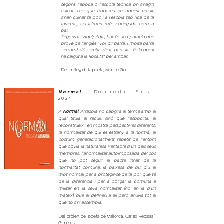
segons l'època o l’escola teòrica on s’hagin
cuinat. Les que trobareu en aquest recull,
s’han cuinat fa poc i a l’escola teò rica de la
taverna, actualmen més coneguda com a
bar.
Segons la Viquipèdia, bar és una paraula que
prové de l’anglès i vol dir barra. I molta barra
–en ambdós sentits de la paraula– és la que li
ha calgut a la Rosa Mª per arribar.
Del pròleg de la poeta, Montse Gort.
| OTOÑO/INVIERNO 2023
Normal
Documenta Balear,
,
2024
A
Normal
, Arrazola no capgira el terme amb el
qual titula el recull, sinó que l’esbocina, el
reconstrueix i en mostra perspectives diferents:
la normalitat de qui és estrany a la norma, el
costum generacionalment repetit de l’entorn
que obvia la naturalesa veritable d’un dels seus
membres, l’anormalitat autoimposada del cos
que no pot seguir el pacte innat de la
normalitat comuna, la baixesa de qui diu el
mot normal per a protegir-se de la por que té
de la diferència i per a obligar la comuna a
militar en la seva normalitat (no en la d’un
mateix), que el defineix a ell però anul·la tot el
que no s’hi assembla.
Del pròleg del poeta de Mallorca, Carles Rebassa i
Giménez.