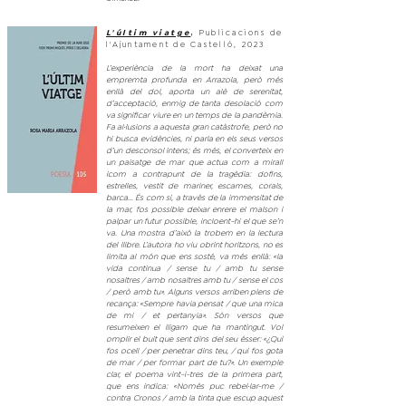
L'últim viatge
Publicacions de
,
l'Ajuntament de Castelló, 2023
L’experiència de la mort ha deixat una
empremta profunda en Arrazola, però més
enllà del dol, aporta un alè de serenitat,
d’acceptació, enmig de tanta desolació com
va significar viure en un temps de la pandèmia.
Fa al·lusions a aquesta gran catàstrofe, però no
hi busca evidències, ni parla en els seus versos
d’un desconsol intens; és més, el converteix en
un paisatge de mar que actua com a mirall
icom a contrapunt de la tragèdia: dofins,
estrelles, vestit de mariner, escames, corals,
barca... És com si, a través de la immensitat de
la mar, fos possible deixar enrere el malson i
palpar un futur possible, incloent-hi el que se’n
va. Una mostra d’això la trobem en la lectura
del llibre. L’autora ho viu obrint horitzons, no es
limita al món que ens sosté, va més enllà: «la
vida continua / sense tu / amb tu sense
nosaltres / amb nosaltres amb tu / sense el cos
/ però amb tu». Alguns versos arriben plens de
recança: «Sempre havia pensat / que una mica
de mi / et pertanyia». Són versos que
resumeixen el lligam que ha mantingut. Vol
omplir el buit que sent dins del seu ésser: «¿Qui
fos ocell / per penetrar dins teu, / qui fos gota
de mar / per formar part de tu?». Un exemple
clar, el poema vint-i-tres de la primera part,
que ens indica: «Només puc rebel·lar-me /
contra Cronos / amb la tinta que escup aquest