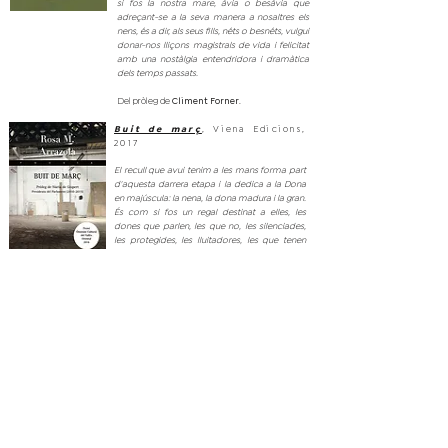
si fos la nostra mare, àvia o besàvia que
adreçant-se a la seva manera a nosaltres els
nens, és a dir, als seus fills, néts o besnéts, vulgui
donar-nos lliçons magistrals de vida i felicitat
amb una nostàlgia entendridora i dramàtica
dels temps passats.
Del pròleg de
.
Climent Forner
Buit de març
, Viena Edicions,
2017
| OTOÑO/INVIERNO 2023
El recull que avui tenim a les mans forma part
d'aquesta darrera etapa i la dedica a la Dona
| PRIMAVERA/VERANO 2023
en majúscula: la nena, la dona madura i la gran.
És com si fos un regal destinat a elles, les
dones que parlen, les que no, les silenciades,
les protegides, les lluitadores, les que tenen
por, és a dir, totes les dones.
(...) i recorda altres dones valentes i amb
coratge, que li fan de muses: Isadora Duncan,
la donzella d'Orleans, l'artista francesa Orlan,
Marie Curie, Alma Mahler i moltes d'altres
d'anònimes, desconegudes... que són
memòria, que són parada, que són falca...
Del pròleg de
,
Núria de Gispert i Català
Presidenta del Parlament de Catalunya
(2010-2015)
.
Nero nero nas
,
Quorum