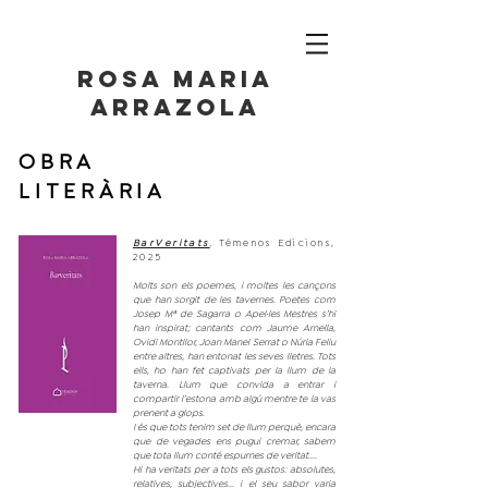
ROSA maria
ARRAZOLA
OBRA
LITERÀRIA
BarVeritats
Témenos Edicions,
,
2025
Molts son els poemes, i moltes les cançons
que han sorgit de les tavernes. Poetes com
Josep Mª de Sagarra o Apel·les Mestres s’hi
han inspirat; cantants com Jaume Arnella,
Ovidi Montllor, Joan Manel Serrat o Núria Feliu
entre altres, han entonat les seves lletres. Tots
ells, ho han fet captivats per la llum de la
taverna. Llum que convida a entrar i
compartir l’estona amb algú mentre te la vas
prenent a glops.
I és que tots tenim set de llum perquè, encara
que de vegades ens pugui cremar, sabem
que tota llum conté espurnes de veritat....
Hi ha veritats per a tots els gustos: absolutes,
relatives, subjectives... i el seu sabor varia