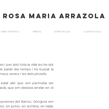
ROSA maria ARRAZOLA
OBRA ARTÍSTICA
PREMIS
ESPECTACLES
AUDIOVISUALS
s i per això tota la vida les he dut
de parlar del temps i he buscat la
meus versos i les dels pinzells.
 estat allò que em permetia ser
racià, que em deixava arrelar en el
els poemes del Barroc, Góngora em
humo, en polvo, en sombra, en nada.