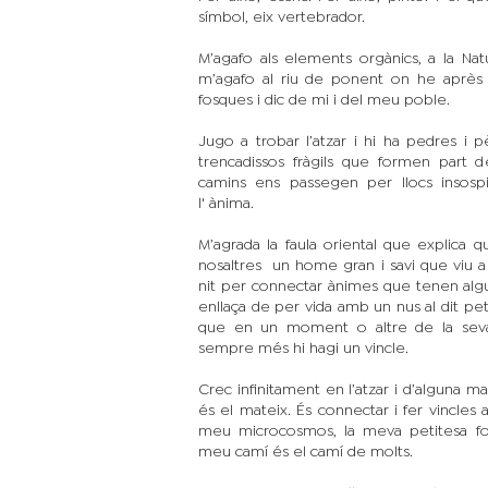
símbol, eix vertebrador.
M’agafo als elements orgànics, a la Nat
m’agafo al riu de ponent on he après 
fosques i dic de mi i del meu poble.
Jugo a trobar l’atzar i hi ha pedres i pè
trencadissos fràgils que formen part 
camins ens passegen per llocs insosp
l' ànima.
M’agrada la faula oriental que explica qu
nosaltres un home gran i savi que viu a l
nit per connectar ànimes que tenen algu
enllaça de per vida amb un nus al dit petit
que en un moment o altre de la seva 
sempre més hi hagi un vincle.
Crec infinitament en l’atzar i d’alguna m
és el mateix. És connectar i fer vincles 
meu microcosmos, la meva petitesa fo
meu camí és el camí de molts.