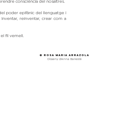
prendre consciència del nosaltres.
l poder epifànic del llenguatge i
nventar, reinventar, crear com a
l fil vemell.
© Rosa maria Arrazola
Disseny d'Anna Ballesté