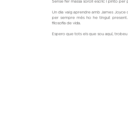
Sense fer massa soroll escric i pinto per 
Un dia vaig aprendre amb James Joyce de
per sempre més ho he tingut present. I
filosofia de vida.
Espero que tots els que sou aquí, trobeu e