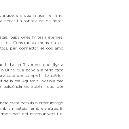
ura que em duu l’aigua i el fang,
a nedar i a sobreviure en hores
tals, papallones finites i eternes,
del tot. Construeixo mons on els
itats, per connectar el cos amb
e hi ha un fil vermell que lliga a
a Lluna, que baixa a la terra cada
na cosa per compartir. L’ancià les
 de la mà. Aquest fil invisible farà
existència es trobin i que per
anera crear paraula o crear imatge
amb un mateix i amb els altres. El
rmen part del macrounivers i el