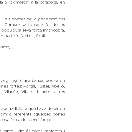
a a l’oxímoron, a la paradoxa, en
i els poetes de la generació del
a i Cernuda va tornar a fer de les
popular, la seva força innovadora,
radició. De Luís, l’oblit:
mismo,
 vaig llegir d'una banda, poesia en
nes fortes: Marçal, Fuster, Abelló,
 Vilariño, Vitale... i tantes altres
meva tradició, la que havia de dir en
 com a referents aquestes dones
 cova fosca de silenci forçat.
ue pinto i dic és color, metàfora i