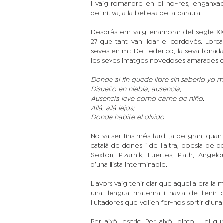
I vaig romandre en el no-res, enganxad
definitiva, a la bellesa de la paraula.
Després em vaig enamorar del segle XX 
27 que tant van lloar el cordovès. Lorc
seves en mi: De Federico, la seva tonada 
les seves imatges novedoses amarades de t
Donde al fin quede libre sin saberlo yo 
Disuelto en niebla, ausencia,
Ausencia leve como carne de niño.
Allá, allá lejos;
Donde habite el olvido.
No va ser fins més tard, ja de gran, quan
català de dones i de l'altra, poesia de do
Sexton, Pizarnik, Fuertes, Plath, Angelou,
d’una llista interminable.
Llavors vaig tenir clar que aquella era la 
una llengua materna i havia de tenir
lluitadores que volien fer-nos sortir d’una
Per això, escric. Per això, pinto. I el q