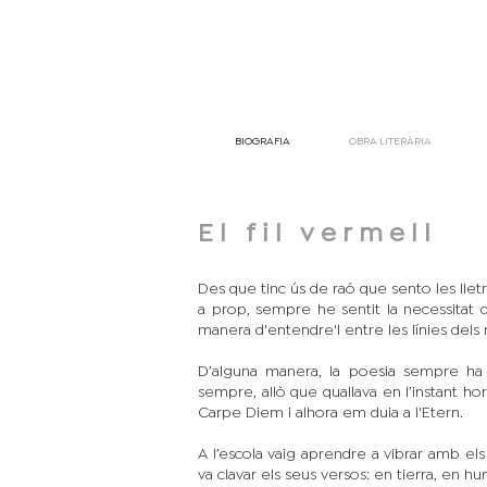
BIOGRAFIA
OBRA LITERÀRIA
El fil vermell
Des que tinc ús de raó que sento les lletre
a prop, sempre he sentit la necessitat 
manera d'entendre'l entre les línies dels 
D’alguna manera, la poesia sempre ha
sempre, allò que quallava en l’instant ho
Carpe Diem i alhora em duia a l'Etern.
A l’escola vaig aprendre a vibrar amb 
va clavar els seus versos: en tierra, en 