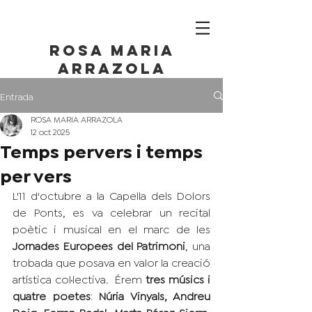
ROSA maria
ARRAZOLA
Entrada
ROSA MARIA ARRAZOLA
12 oct 2025
Temps pervers i temps
per vers
L'11 d'octubre a la Capella dels Dolors 
de Ponts, es va celebrar un recital 
poètic i musical en el marc de les 
Jornades Europees del Patrimoni
, una 
trobada que posava en valor la creació 
artística col·lectiva.  Érem 
tres músics i 
quatre poetes
: 
Núria Vinyals, Andreu 
Roig, Ferran Badal, Marta Pérez Sierra, 