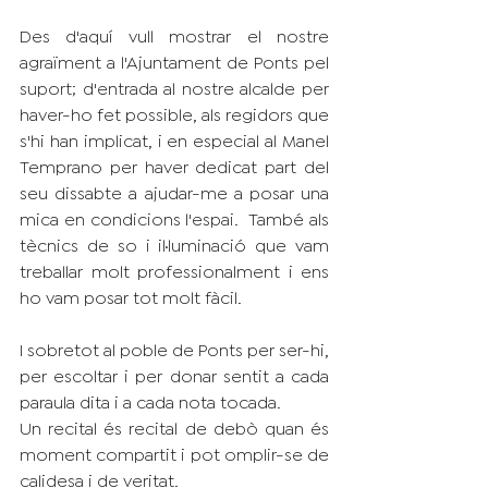
Des d'aquí vull mostrar el nostre 
agraïment a l'Ajuntament de Ponts pel 
suport; d'entrada al nostre alcalde per 
haver-ho fet possible, als regidors que 
s'hi han implicat, i en especial al Manel 
Temprano per haver dedicat part del 
seu dissabte a ajudar-me a posar una 
mica en condicions l'espai.  També als 
tècnics de so i il·luminació que vam 
treballar molt professionalment i ens 
ho vam posar tot molt fàcil.
I sobretot al poble de Ponts per ser-hi, 
per escoltar i per donar sentit a cada 
paraula dita i a cada nota tocada. 
Un recital és recital de debò quan és 
moment compartit i pot omplir-se de 
calidesa i de veritat.