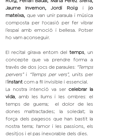
Jaume Invernon, Jordi Roig
 i 
jo 
mateixa,
 que van unir paraula i música 
composta per l'ocasió per fer vibrar 
l’espai amb emoció i bellesa. Potser 
ho vam aconseguir.
El recital girava entorn del 
temps
, un 
concepte que va prendre forma a 
través de dos jocs de paraules: 
“Temps 
pervers”
 i 
“Temps per vers”
, units per 
l’
instant
 com a fil invisible i essencial. 
La nostra intenció va ser 
celebrar la 
vida
, amb les llums i les ombres: el 
temps de guerra;  el dolor de les 
dones maltractades; la soledat; la 
força dels pagesos que han bastit la 
nostra terra; l'amor i les passions, els 
desitjos i el pas inexorable dels dies.