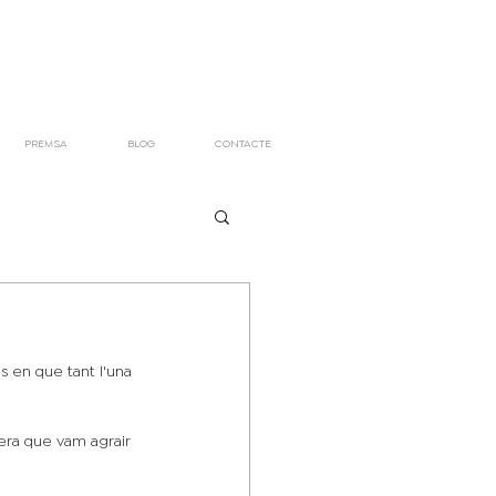
PREMSA
BLOG
CONTACTE
ls en que tant l'una 
nera que vam agrair 