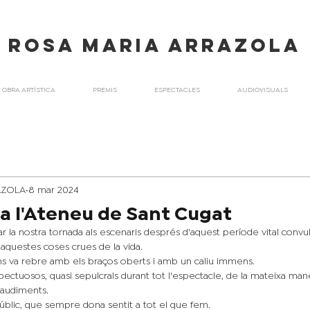
ROSA maria ARRAZOLA
OBRA ARTÍSTICA
PREMIS
ESPECTACLES
AUDIOVISUALS
AZOLA
8 mar 2024
 a l'Ateneu de Sant Cugat
car la nostra tornada als escenaris després d'aquest període vital convu
 aquestes coses crues de la vida.
ens va rebre amb els braços oberts i amb un caliu immens.
spectuosos, quasi sepulcrals durant tot l'espectacle, de la mateixa ma
aplaudiments.
públic, que sempre dona sentit a tot el que fem.