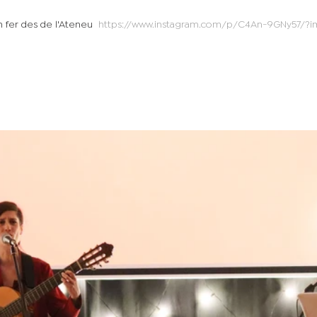
 fer des de l'Ateneu  
https://www.instagram.com/p/C4An-9GNy57/?i