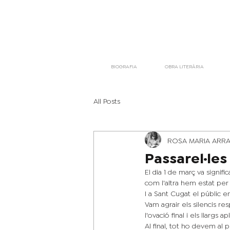
BIOGRAFIA
OBRA LITERÀRIA
All Posts
ROSA MARIA ARR
Passarel·les
El dia 1 de març va signifi
com l'altra hem estat per
I a Sant Cugat el públic 
Vam agrair els silencis re
l'ovació final i els llargs 
Al final, tot ho devem al 