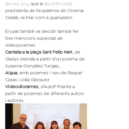
@nora_jou
, que la 
@judithcolell
, 
presidenta de l'Acadèmia de Cinema 
Català, va triar com a guanyador.
El jurat també va decidir també fer 
tres mencions especials als 
vídeopoemes
Cantata a la plaça Sant Felip Neri
, de 
Gladys Mendía a partir d’un poema de 
Susanna González Turigas,
Aigua
, amb poemes i veu de Raquel 
Casas i Lídia Gázquez
Videodiorames
, d’Adolf Priante a 
partir de poemes de diferents autors 
i autores.