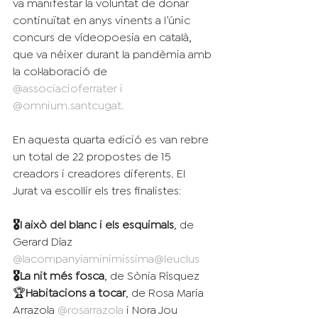
va manifestar la voluntat de donar 
continuïtat en anys vinents a l’únic 
concurs de vídeopoesia en català, 
que va néixer durant la pandèmia amb 
la col·laboració de 
@associacioferrater
 i 
@omnium.santcugat
.
En aquesta quarta edició es van rebre 
un total de 22 propostes de 15 
creadors i creadores diferents. El 
Jurat va escollir els tres finalistes:
🎖I això del blanc i els esquimals
, de 
Gerard Díaz 
@lacompanyiaminimissima
@leuclus
🎖La nit més fosca
, de Sònia Rísquez 
🏆
Habitacions a tocar
, de Rosa Maria 
Arrazola 
@rosarrazola
 i Nora Jou 