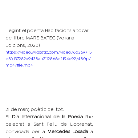
Llegint el poema Habitacions a tocar 
del llibre MARE BATEC (Voliana 
Edicions, 2020)
https://video.wixstatic.com/video/6b3697_5
e81d37282d9438ab2112866efd94d92/480p/
mp4/file.mp4
21 de març poètic del tot.
El 
Dia Internacional de la Poesia
 l'he 
celebrat a Sant Feliu de Llobregat, 
convidada per la 
Mercedes Losada 
a 