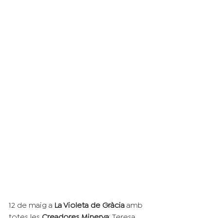
12 de maig a 
La Violeta de Gràcia
 amb 
totes les
 Creadores Minerva
: Teresa 