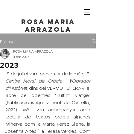
ROSA maria
ARRAZOLA
Entrada
ROSA MARIA ARRAZOLA
4 feb 2023
2023
L'1 de juliol vam presentar de la mà d' El
Centre Moral de Gràcia 
i l'
Obrador 
d'Històrie
s dins del VERMUT LITERARI el 
llibre de poemes "L'últim viatge" 
(Publicacions Ajuntament de Castelló, 
2022). M'hi van acompanyar amb 
lectura de textos propis algunes 
Minerva com la Marta Pérez Sierra, la 
Josefina Altés i la Teresa Vergés. Com 