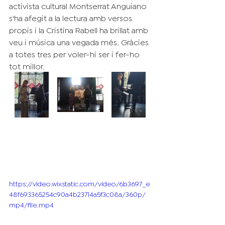
activista cultural Montserrat Anguiano 
s'ha afegit a la lectura amb versos 
propis i la Cristina Rabell ha brillat amb 
veu i música una vegada més. Gràcies 
a totes tres per voler-hi ser i fer-ho 
tot millor.
https://video.wixstatic.com/video/6b3697_e
48f693365254c90a4b23714a5f3c08a/360p/
mp4/file.mp4