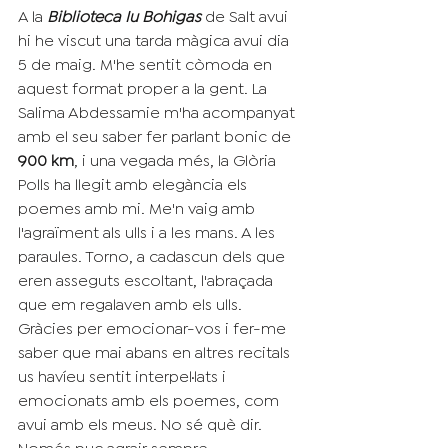
A la 
Biblioteca Iu Bohigas
 de Salt avui 
hi he viscut una tarda màgica avui dia 
5 de maig. M'he sentit còmoda en 
aquest format proper a la gent. La 
Salima Abdessamie m'ha acompanyat 
amb el seu saber fer parlant bonic de
900 km
, i una vegada més, la Glòria 
Polls ha llegit amb elegància els 
poemes amb mi. Me'n vaig amb 
l'agraïment als ulls i a les mans. A les 
paraules. Torno, a cadascun dels que 
eren asseguts escoltant, l'abraçada 
que em regalaven amb els ulls. 
Gràcies per emocionar-vos i fer-me 
saber que mai abans en altres recitals 
us havíeu sentit interpel·lats i 
emocionats amb els poemes, com 
avui amb els meus. No sé què dir. 
Només puc agrair sempre.