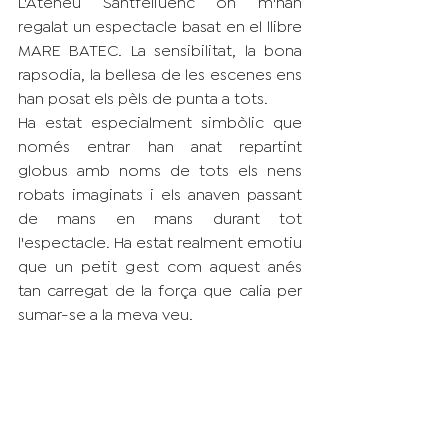
L'Ateneu Santfeliuenc on m'han 
regalat un espectacle basat en el llibre 
MARE BATEC. La sensibilitat, la bona 
rapsodia, la bellesa de les escenes ens 
han posat els pèls de punta a tots. 
Ha estat especialment simbòlic que 
només entrar han anat repartint 
globus amb noms de tots els nens 
robats imaginats i els anaven passant 
de mans en mans durant tot 
l'espectacle. Ha estat realment emotiu 
que un petit gest com aquest anés 
tan carregat de la força que calia per 
sumar-se a la meva veu. 