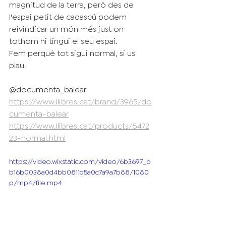
magnitud de la terra, però des de 
l'espai petit de cadascú podem 
reivindicar un món més just on 
tothom hi tingui el seu espai.
Fem perquè tot sigui normal, si us 
plau.
@documenta_balear
https://www.llibres.cat/brand/3965/do
cumenta-balear
https://www.llibres.cat/products/5472
23-normal.html
https://video.wixstatic.com/video/6b3697_b
b16b0038a0d4bb0811d5a0c7a9a7b88/1080
p/mp4/file.mp4