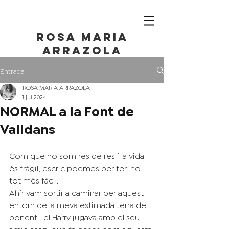
ROSA maria
ARRAZOLA
Entrada
ROSA MARIA ARRAZOLA
1 jul 2024
NORMAL a la Font de
Valldans
Com que no som res de res i la vida 
és fràgil, escric poemes per fer-ho 
tot més fàcil.
Ahir vam sortir a caminar per aquest 
entorn de la meva estimada terra de 
ponent i el Harry jugava amb el seu 
amic dron, que fa coses com aquesta.