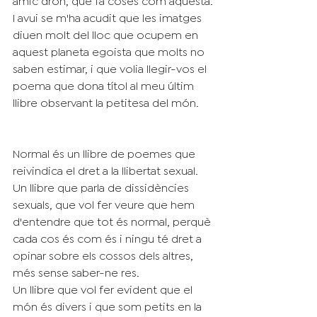
I avui se m'ha acudit que les imatges 
diuen molt del lloc que ocupem en 
aquest planeta egoista que molts no 
saben estimar, i que volia llegir-vos el 
poema que dona títol al meu últim 
llibre observant la petitesa del món.
Normal és un llibre de poemes que 
reivindica el dret a la llibertat sexual. 
Un llibre que parla de dissidències 
sexuals, que vol fer veure que hem 
d'entendre que tot és normal, perquè 
cada cos és com és i ningu té dret a 
opinar sobre els cossos dels altres, 
més sense saber-ne res.
Un llibre que vol fer evident que el 
món és divers i que som petits en la 