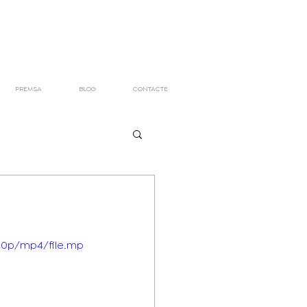
PREMSA
BLOG
CONTACTE
80p/mp4/file.mp