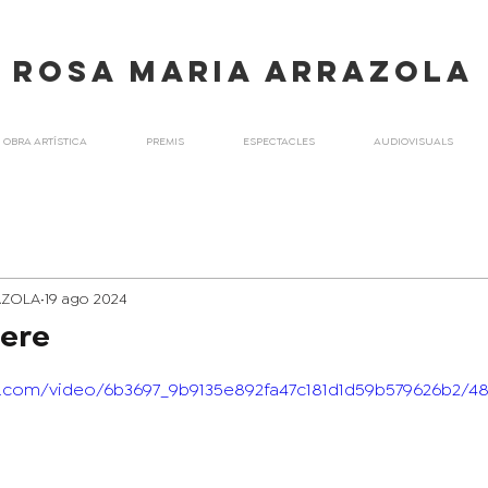
ROSA maria ARRAZOLA
OBRA ARTÍSTICA
PREMIS
ESPECTACLES
AUDIOVISUALS
AZOLA
19 ago 2024
nere
tic.com/video/6b3697_9b9135e892fa47c181d1d59b579626b2/4