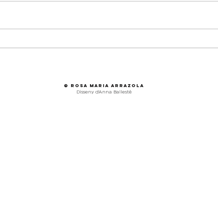
Ballar la por al FESTIVAL
Poet
TUDANZAS 2026
Repú
Com
Pal
© Rosa maria Arrazola
Disseny d'Anna Ballesté